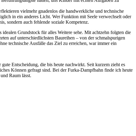
ne Berührungsängste hatten, uns Kinder mit echten Aufgaben zu
eflektieren vielmehr gnadenlos die handwerkliche und technische
diglich in ein anderes Licht. Wer Funktion mit Seele verwechselt oder
dnis, sondern auch fehlende soziale Kompetenz.
 idealen Grundstock für alles Weitere sehe. Mit achtzehn folgten die
rten auf unterschiedlichsten Baureihen – von der schmalspurigen
hne technische Ausfälle das Ziel zu erreichen, war immer ein
r gute Entscheidung, die bis heute nachwirkt. Seit kurzem zieht es
kliches Können gefragt sind. Bei der Furka-Dampfbahn finde ich heute
 und Raum lässt.