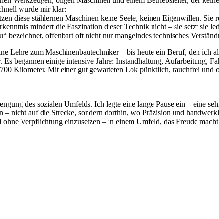
schen Werkzeugen, öligen Maschinen und einem Betriebsleiter, der kei
hnell wurde mir klar:
zen diese stählernen Maschinen keine Seele, keinen Eigenwillen. Sie r
enntnis mindert die Faszination dieser Technik nicht – sie setzt sie le
au“ bezeichnet, offenbart oft nicht nur mangelndes technisches Verstän
ne Lehre zum Maschinenbautechniker – bis heute ein Beruf, den ich als
Es begannen einige intensive Jahre: Instandhaltung, Aufarbeitung, Fah
700 Kilometer. Mit einer gut gewarteten Lok pünktlich, rauchfrei und o
rengung des sozialen Umfelds. Ich legte eine lange Pause ein – eine seh
en – nicht auf die Strecke, sondern dorthin, wo Präzision und handwer
 ohne Verpflichtung einzusetzen – in einem Umfeld, das Freude macht