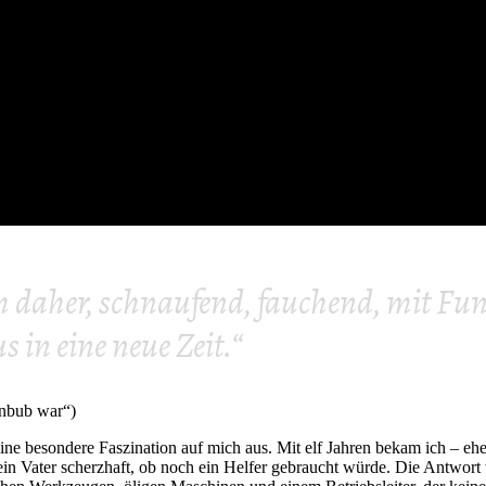
am daher, schnaufend, fauchend, mit F
 in eine neue Zeit.“
rnbub war“)
ne besondere Faszination auf mich aus. Mit elf Jahren bekam ich – eher
in Vater scherzhaft, ob noch ein Helfer gebraucht würde. Die Antwort