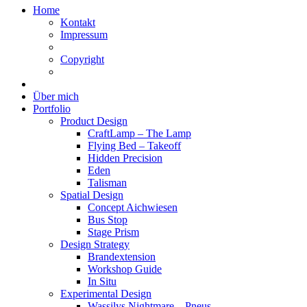
Home
Kontakt
Impressum
Copyright
Über mich
Portfolio
Product Design
CraftLamp – The Lamp
Flying Bed – Takeoff
Hidden Precision
Eden
Talisman
Spatial Design
Concept Aichwiesen
Bus Stop
Stage Prism
Design Strategy
Brandextension
Workshop Guide
In Situ
Experimental Design
Wassilys Nightmare – Pneus