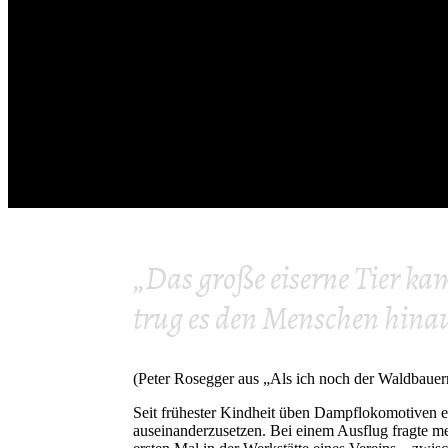
Stahlrösser
„Das große eiserne Tier k
trug es den Menschen hinaus
(Peter Rosegger aus „Als ich noch der Waldbaue
Seit frühester Kindheit üben Dampflokomotiven ei
auseinanderzusetzen. Bei einem Ausflug fragte me