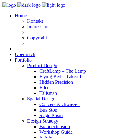
Home
Kontakt
Impressum
Copyright
Über mich
Portfolio
Product Design
CraftLamp – The Lamp
Flying Bed – Takeoff
Hidden Precision
Eden
Talisman
Spatial Design
Concept Aichwiesen
Bus Stop
Stage Prism
Design Strategy
Brandextension
Workshop Guide
In Situ