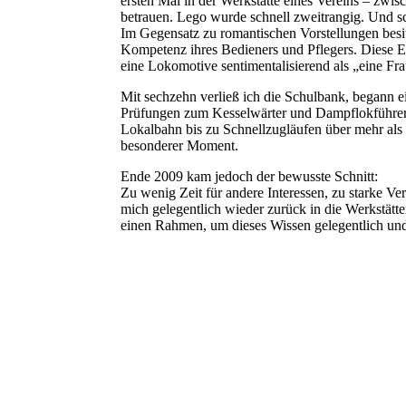
ersten Mal in der Werkstätte eines Vereins – zwi
betrauen. Lego wurde schnell zweitrangig. Und sc
Im Gegensatz zu romantischen Vorstellungen besit
Kompetenz ihres Bedieners und Pflegers. Diese Erk
eine Lokomotive sentimentalisierend als „eine Fr
Mit sechzehn verließ ich die Schulbank, begann ei
Prüfungen zum Kesselwärter und Dampflokführer. 
Lokalbahn bis zu Schnellzugläufen über mehr als 
besonderer Moment.
Ende 2009 kam jedoch der bewusste Schnitt:
Zu wenig Zeit für andere Interessen, zu starke Ve
mich gelegentlich wieder zurück in die Werkstätt
einen Rahmen, um dieses Wissen gelegentlich und